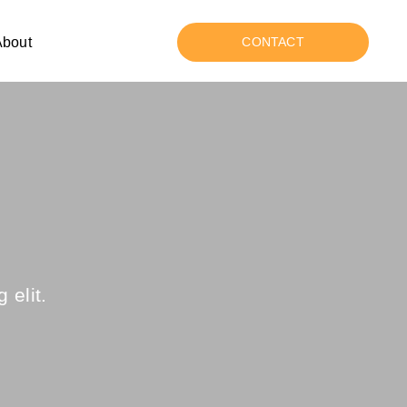
About
CONTACT
 elit.